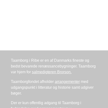
Kontakt
Taarnborg i Ribe er en af Danmarks fineste og
bedst bevarede renæssancebygninger. Taarnborg
var hjem for
salmedigteren Brorson.
Taarnborgfondet afholder
arrangementer
med
udgangspunkt i litteratur og historie samt udgiver
bøger.
Der er kun offentlig adgang til Taarnborg i