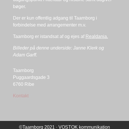
bøger.
Der er kun offentlig adgang til Taarnborg i
forbindelse med arrangementer m.v.
Taarnborg er istandsat af og ejes af
Realdania.
Billeder på denne underside: Janne Klerk og
Adam Garff.
Taarnborg
Puggaardsgade 3
6760 Ribe
Kontakt
©Taarnborg 2021 ·
VOSTOK kommunikation