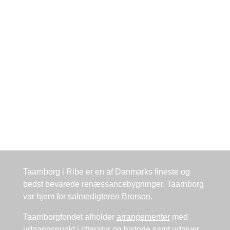
Taarnborg i Ribe er en af Danmarks fineste og
bedst bevarede renæssancebygninger. Taarnborg
var hjem for
salmedigteren Brorson.
Taarnborgfondet afholder
arrangementer
med
udgangspunkt i litteratur og historie samt udgiver